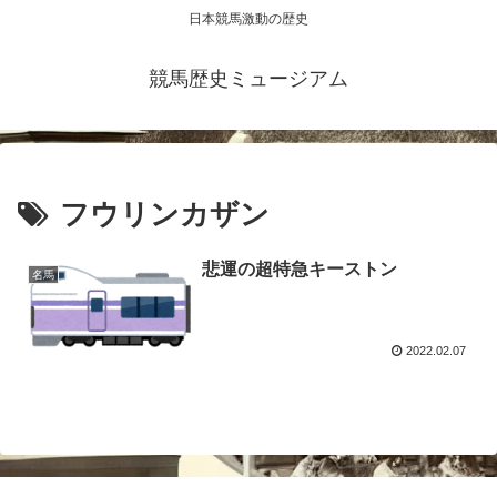
日本競馬激動の歴史
競馬歴史ミュージアム
フウリンカザン
悲運の超特急キーストン
名馬
2022.02.07